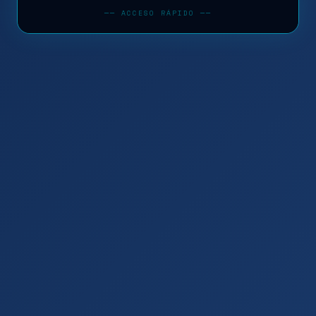
── ACCESO RÁPIDO ──